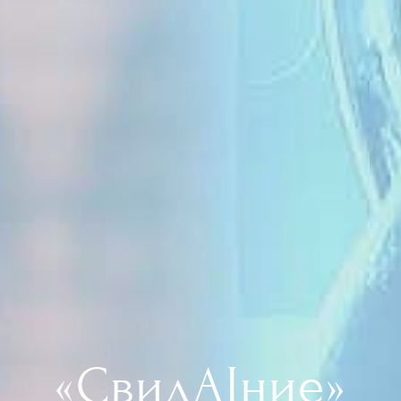
«СвидАIние»